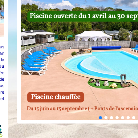
Piscine ouverte du 1 avril au 30 s
us
an
la
du
rée
de
us
tre
Piscine chauffée
 et
Du 15 juin au 15 septembre ( + Ponts de l'ascensi