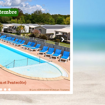
eptembre
on et Pentecôte)