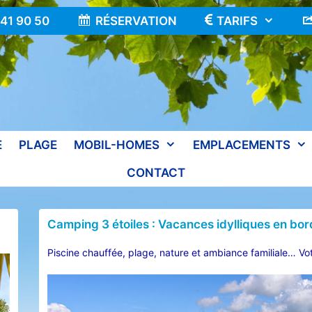
 41 90 50
RÉSERVATION
TARIFS
E
PLAGE
MOBIL-HOMES
EMPLACEMENTS
CONTACT
Camping 3 étoiles : Vacances idylliques en bo
Piscine chauffée, plage, nature et ambiance familiale… Vot