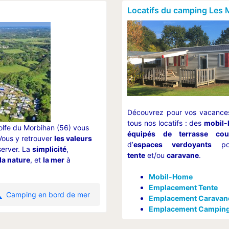
Locatifs du camping Les 
Découvrez pour vos vacances 
tous nos locatifs : des
mobil
olfe du Morbihan (56) vous
équipés de terrasse cou
Vous y retrouver
les valeurs
d’
espaces verdoyants
pou
erver. La
simplicité
,
tente
et/ou
caravane
.
la nature
, et
la mer
à
Mobil-Home
Emplacement Tente
Camping en bord de mer
Emplacement Caravan
Emplacement Campin