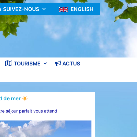
SUIVEZ-NOUS
ENGLISH
TOURISME
ACTUS
rd de mer
re séjour parfait vous attend !