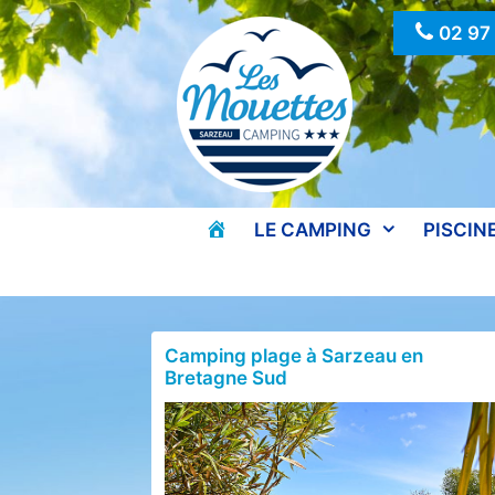
Aller
02 97
au
contenu
ACCUEIL
LE CAMPING
PISCIN
Camping plage à Sarzeau en
Bretagne Sud