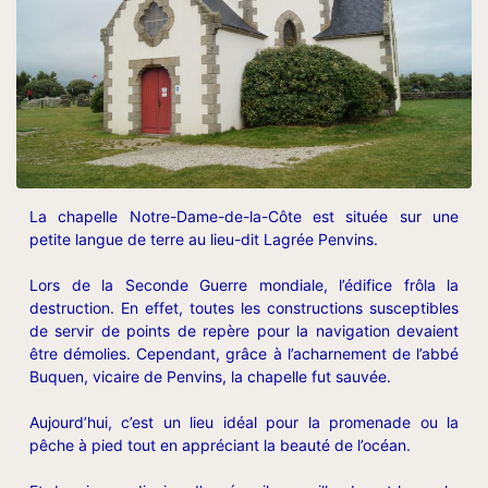
La chapelle Notre-Dame-de-la-Côte est située sur une
petite langue de terre au lieu-dit Lagrée Penvins.
Lors de la Seconde Guerre mondiale, l’édifice frôla la
destruction. En effet, toutes les constructions susceptibles
de servir de points de repère pour la navigation devaient
être démolies. Cependant, grâce à l’acharnement de l’abbé
Buquen, vicaire de Penvins, la chapelle fut sauvée.
Aujourd’hui, c’est un lieu idéal pour la promenade ou la
pêche à pied tout en appréciant la beauté de l’océan.