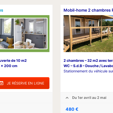
es
Mobil-home 2 chambres 
uverte de 10 m2
2 chambres – 32 m2 avec ter
60 x 200 cm
WC – S.d.B – Douche / Lavabo
Stationnement du véhicule sur
JE RÉSERVE EN LIGNE
Du 1er avril au 2 mai
480 €