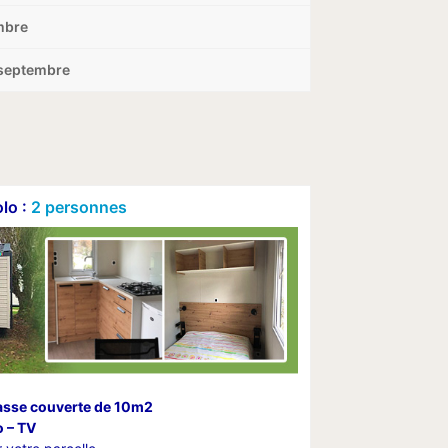
mbre
 septembre
lo :
2 personnes
rasse couverte de 10m2
o – TV