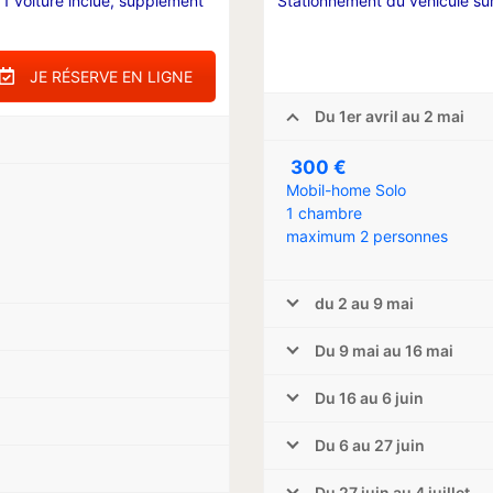
1 voiture inclue, supplément
Stationnement du véhicule sur
JE RÉSERVE EN LIGNE
Du 1er avril au 2 mai
300 €
Mobil-home Solo
1 chambre
maximum 2 personnes
du 2 au 9 mai
Du 9 mai au 16 mai
Du 16 au 6 juin
Du 6 au 27 juin
Du 27 juin au 4 juillet