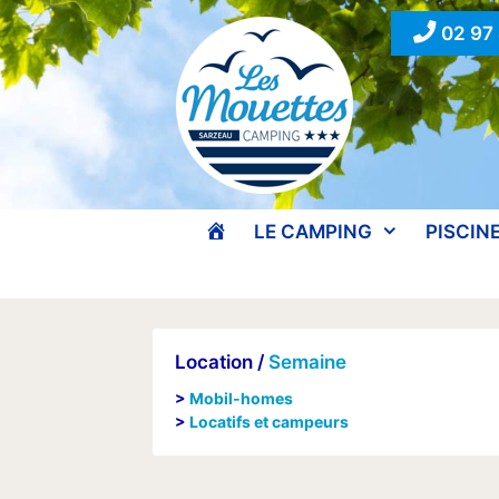
Aller
02 97
au
contenu
ACCUEIL
LE CAMPING
PISCIN
Location /
Semaine
>
Mobil-homes
>
Locatifs et campeurs