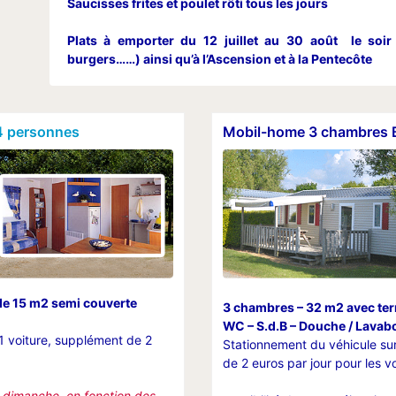
Saucisses frites et poulet rôti tous les jours
Plats à emporter du 12 juillet au 30 août le soir 
burgers……) ainsi qu’à l’Ascension et à la Pentecôte
4 personnes
Mobil-home 3 chambres B
de 15 m2 semi couverte
3 chambres – 32 m2 avec ter
WC – S.d.B – Douche / Lavab
1 voiture, supplément de 2
Stationnement du véhicule sur
de 2 euros par jour pour les 
ou dimanche en fonction des