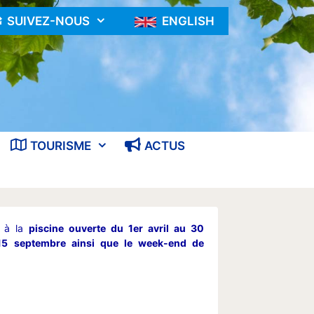
SUIVEZ-NOUS
ENGLISH
TOURISME
ACTUS
t à la
piscine ouverte du 1er avril au 30
15 septembre ainsi que le week-end de